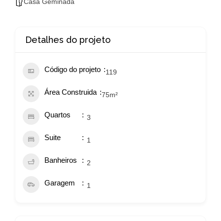
Casa Geminada
Detalhes do projeto
Código do projeto
119
Área Construida
75
m²
Quartos
3
Suite
1
Banheiros
2
Garagem
1