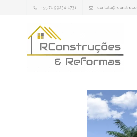
+55 71 99234-1731
contato@rconstruc