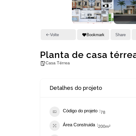
Volte
Bookmark
Share
Planta de casa térre
Casa Térrea
Detalhes do projeto
Código do projeto
78
Área Construida
200
m²