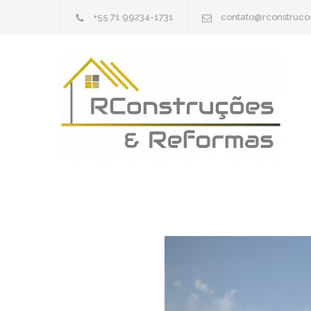
+55 71 99234-1731
contato@rconstruc