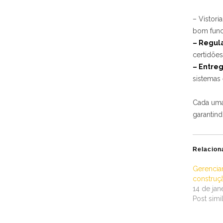
– Vistori
bom func
– Regul
certidões
– Entre
sistemas 
Cada uma
garantin
Relacion
Gerencia
construç
14 de jan
Post simi