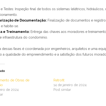
a e Testes: Inspeção final de todos os sistemas (elétricos, hidráulicos
ionamento.
arização de Documentação:
Finalização de documentos e registr
 e habite-se.
ga e Treinamento:
Entrega das chaves aos moradores e treinament
e infraestrutura do condomínio.
 dessas fases é coordenada por engenheiros, arquitetos e uma equip
do a qualidade do empreendimento e a satisfação dos futuros morado
ado
mento de Obras de
Retrofit
ão
14 de janeiro de 2024
eiro de 2024
Post similar
lar