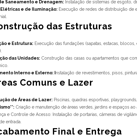
de Saneamento e Drenagem:
Instalação de sistemas de esgoto, d
Elétricas e de Iluminação:
Execução de redes de distribuição de e
ial.
Construção das Estruturas
ão e Estrutura:
Execução das fundações (sapatas, estacas, blocos, e
).
ação das Unidades:
Construção das casas ou apartamentos que co
nico.
ento Interno e Externo: I
nstalação de revestimentos, pisos, pintura
Áreas Comuns e Lazer
ução de Áreas de Lazer:
Piscinas, quadras esportivas, playgrounds,
ismo**:
Criação e manutenção de áreas verdes, jardins e espaços ao ar
ça e Controle de Acesso: Instalação de portarias, câmeras de vigilânc
de entrada.
Acabamento Final e Entrega