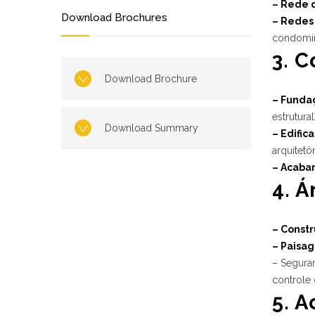
– Rede 
Download Brochures
– Redes 
condomin
3. 
Download Brochure
– Fundaç
estrutural
Download Summary
– Edific
arquitetô
– Acabam
4. 
– Constr
– Paisag
– Seguran
controle 
5. 