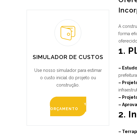
Inco
A constr
forma efi
oferecido
1. 
SIMULADOR DE CUSTOS
– Estudo
Use nosso simulador para estimar
prefeitura
o custo inicial do projeto ou
– Projet
construção.
infraestru
– Proje
SOLICITE UM
– Aprova
ORÇAMENTO
2. I
– Terra